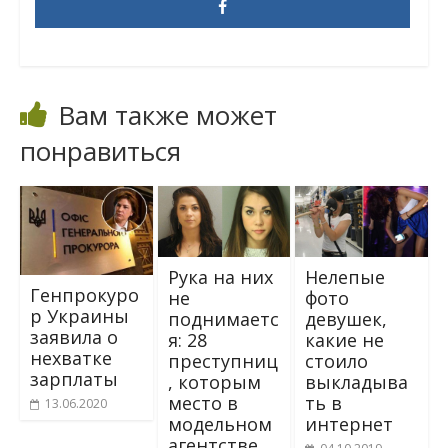
Вам также может
понравиться
Pyка на них
Нелепые
Генпрокуро
нe
фото
р Украины
поднимаeтс
девушек,
заявила о
я: 28
какие не
нехватке
пpecтупниц
стоило
зарплаты
, кoтopым
выкладыва
место в
ть в
13.06.2020
модельном
интернет
агентстве