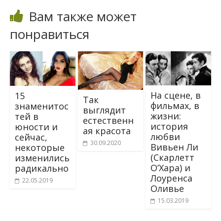
Вам также может
понравиться
На сцене, в
15
Так
фильмах, в
знаменитос
выглядит
жизни:
тей в
естественн
история
юнocти и
ая красота
любви
ceйчас,
30.09.2020
Вивьен Ли
некоторые
(Скарлетт
изменились
О’Хара) и
радикально
Лоуренса
22.05.2019
Оливье
15.03.2019