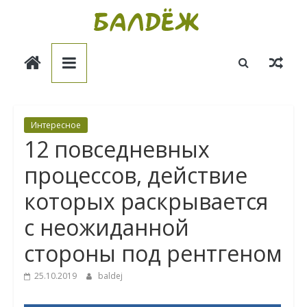
Skip
to
Балдёж
content
Информационные
статьи
Интересное
12 повседневных
процессов, действие
которых раскрывается
с неожиданной
стороны под рентгеном
25.10.2019
baldej