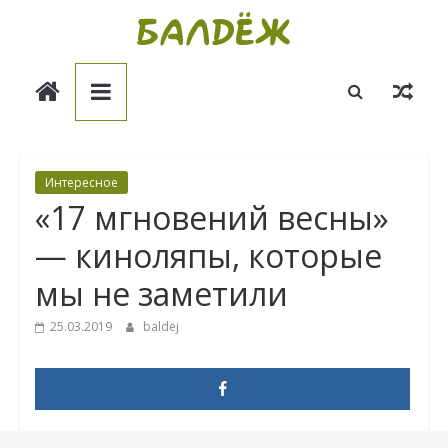
Skip
to
Балдёж
content
Информационные
статьи
Интересное
«17 мгновений весны»
— киноляпы, которые
мы не заметили
25.03.2019
baldej