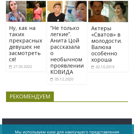
“Не только
Ну, как на
Актеры
легкие”.
таких
«Сватов» в
Анита Цой
прекрасных
молодости.
рассказала
девушек не
Валюха
о
засмотреть
особенно
необычном
ся!
хороша
проявлении
27.03.2022
02.10.2019
КОВИДА
05.12.2020
РЕКОМЕНДУЕМ
Копирайт © 2026
Балдёж
. Все права защищены.
Мы используем куки для наилучшего представления