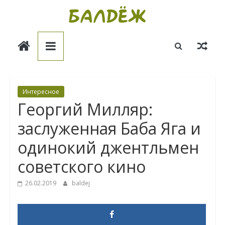
Skip
to
Балдёж
content
Информационные
статьи
Интересное
Георгий Милляр:
заслуженная Баба Яга и
одинокий джентльмен
советского кино
26.02.2019
baldej