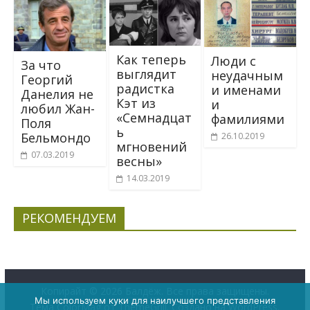
Как теперь
Люди с
За что
выглядит
неудачным
Георгий
радистка
и именами
Данелия не
Кэт из
и
любил Жан-
«Семнадцат
фамилиями
Поля
ь
Бельмондо
26.10.2019
мгновений
07.03.2019
весны»
14.03.2019
РЕКОМЕНДУЕМ
Копирайт © 2026
Балдёж
. Все права защищены.
Мы используем куки для наилучшего представления
Тема
ColorMag
от ThemeGrill. Создано на
WordPress
.