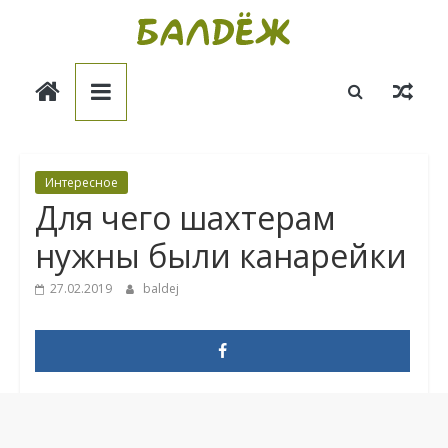
Skip
to
Балдёж
content
Информационные
статьи
Интересное
Для чего шахтерам
нужны были канарейки
27.02.2019
baldej