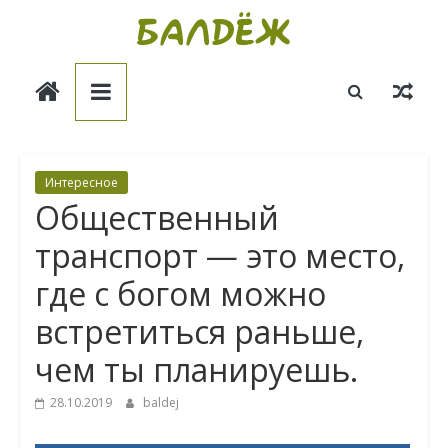
Skip
to
Балдёж
content
Информационные
статьи
Интересное
Общественный
транспорт — это место,
где с богом можно
встретиться раньше,
чем ты планируешь.
28.10.2019
baldej