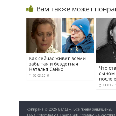
Вам также может понра
Как сейчас живёт всеми
забытая и бездетная
Что ст
Наталья Сайко
сыном
05.03.2019
после 
11.03.20
Копирайт © 2026
Балдёж
. Все права защищены.
Тема
ColorMag
от ThemeGrill. Создано на
WordPre