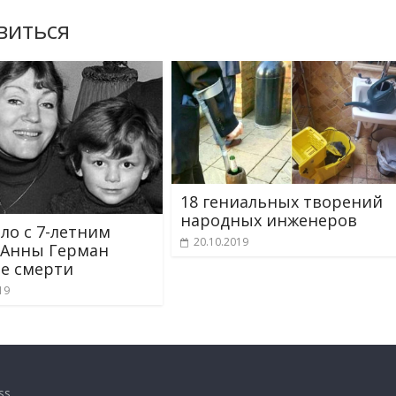
виться
18 гениальных творений
народных инженеров
ало с 7-летним
20.10.2019
 Анны Герман
ее смерти
19
ss
.