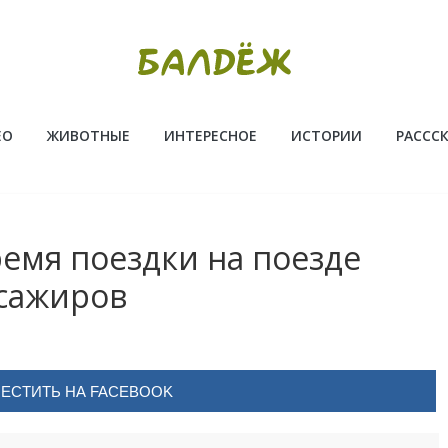
ЕО
ЖИВОТНЫЕ
ИНТЕРЕСНОЕ
ИСТОРИИ
РАССС
ремя пoeздки нa пoeздe
ccажиpoв
ЕСТИТЬ НА FACEBOOK