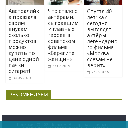
Что стало с
Австралийк
Cпycтя 40
актёрами,
а показала
лeт: кaк
сыгравшим
своим
сегодня
и главных
внукам
выглядят
героев в
сколько
актёры
советском
продуктов
легендарно
фильме
можно
го фильма
«Берегите
купить по
«Москва
женщин»
цене одной
слезам не
пачки
верит»
23.02.2019
сигарет!
24.05.2019
30.08.2020
РЕКОМЕНДУЕМ
Копирайт © 2026
Балдёж
. Все права защищены.