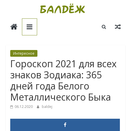
Skip
to
Балдёж
content
Информационные
статьи
Интересное
Гороскоп 2021 для всех
знаков Зодиака: 365
дней года Белого
Металлического Быка
06.12.2020
baldej