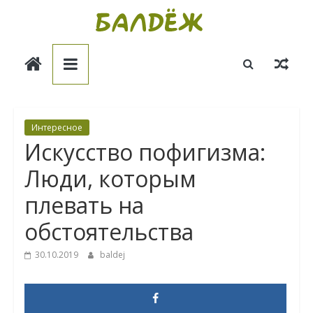
Skip
to
Балдёж
content
Информационные
статьи
Интересное
Искусство пофигизма:
Люди, которым
плевать на
обстоятельства
30.10.2019
baldej