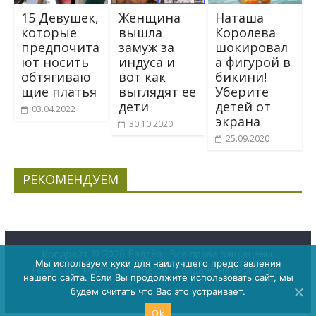
Женщина
Наташа
15 Девушек,
вышла
Королева
которые
замуж за
шокировал
предпочита
индуса и
а фигурой в
ют носить
вот как
бикини!
обтягиваю
выглядят ее
Уберите
щие платья
дети
детей от
03.04.2022
экрана
30.10.2020
25.09.2020
РЕКОМЕНДУЕМ
Копирайт © 2026
Балдёж
. Все права защищены.
Мы используем куки для наилучшего представления
Тема
ColorMag
от ThemeGrill. Создано на
WordPress
.
нашего сайта. Если Вы продолжите использовать сайт, мы
будем считать что Вас это устраивает.
Ok