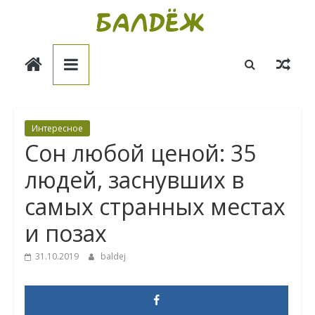
Skip
to
Балдёж
content
Информационные
статьи
Интересное
Сон любой ценой: 35
людей, заснувших в
самых странных местах
и позах
31.10.2019
baldej