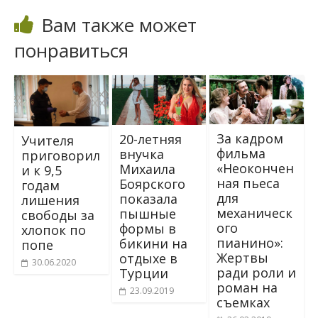
Вам также может
понравиться
За кадром
20-летняя
Учителя
фильма
внучка
приговорил
«Неокончен
Михаила
и к 9,5
ная пьеса
Боярского
годам
для
показала
лишения
механическ
пышные
свободы за
ого
формы в
хлопок по
пианино»:
бикини на
попе
Жертвы
отдыхе в
30.06.2020
ради роли и
Турции
роман на
23.09.2019
съемках