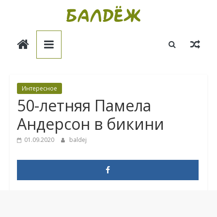
Skip
to
Балдёж
content
Информационные
статьи
Интересное
50-летняя Памела
Андерсон в бикини
01.09.2020
baldej