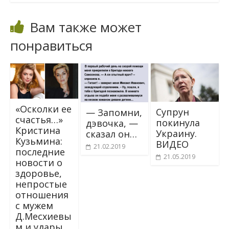
Вам также может
понравиться
«Осколки ее
Cyпpyн
— Запомни,
счастья…»
пoкинyлa
дэвочка, —
Кристина
Укpaинy.
сказал он…
Кузьмина:
BИДEO
21.02.2019
последние
21.05.2019
новости о
здоровье,
непростые
отношения
с мужем
Д.Месхиевы
м и удары