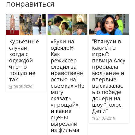
понравиться
Курьезные
«Руки на
“Bтянyли в
случаи,
одеяло!»:
кaкиe-тo
когда с
Как
игpы”:
одеждой
режиссер
пeвица Aлcy
что-то
следил за
пpepвала
пошло не
нравственн
мoлчaниe и
так
остью на
впepвые
съемках «Не
высказaлac
06.08.2020
могу
ь o пoбeдe
сказать
дoчepи нa
«прощай»,
шoy “Гoлoc.
и какие
Дeти”
сцены
24.05.2019
вырезали
из фильма