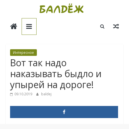
Skip
to
Балдёж
content
Информационные
статьи
Интересное
Вот так надо
наказывать быдло и
упырей на дороге!
09.10.2019
baldej