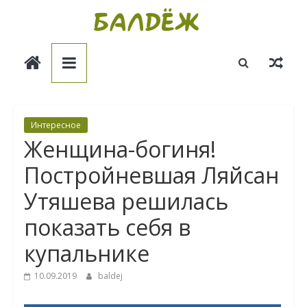
Skip
to
Балдёж
content
Информационные
статьи
Интересное
Женщина-богиня!
Постройневшая Ляйсан
Утяшева решилась
показать себя в
купальнике
10.09.2019
baldej