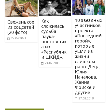
10 звёздных
Как
Свеженькое
участников
сложилась
из соцсетей
проекта
судьба
(20 фото)
«Последний
паука-
22.04.2021
герой»,
ростовщик
которые
а из
ушли из
«Республик
жизни
и ШКИД».
слишком
24.02.2019
рано: Децл,
Юлия
Началова,
Жанна
Фриске и
другие
27.03.2019