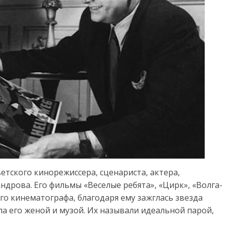
етского кинорежиссера, сценариста, актера,
ндрова. Его фильмы «Веселые ребята», «Цирк», «Волга-
ого кинематографа, благодаря ему зажглась звезда
а его женой и музой. Их называли идеальной парой,