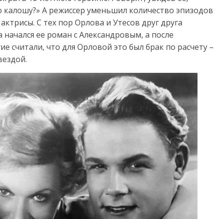
ую калошу?» А режиссер уменьшил количество эпизодов
актрисы. С тех пор Орлова и Утесов друг друга
начался ее роман с Александровым, а после
е считали, что для Орловой это был брак по расчету –
вездой.