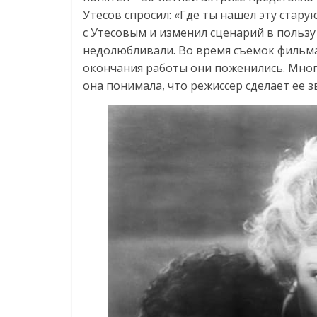
Утесов спросил: «Где ты нашел эту стар
с Утесовым и изменил сценарий в пользу 
недолюбливали. Во время съемок фильма 
окончания работы они поженились. Многи
она понимала, что режиссер сделает ее з