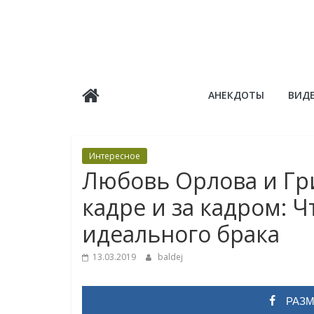
Skip
to
content
Балдёж
АНЕКДОТЫ
ВИД
Информационные
статьи
Интересное
Любовь Орлова и Гр
кадре и за кадром: 
идеального брака
13.03.2019
baldej
РАЗМ