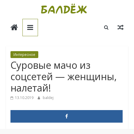
Skip
to
Балдёж
content
Информационные
статьи
Интересное
Суровые мачо из
соцсетей — женщины,
налетай!
13.10.2019
baldej