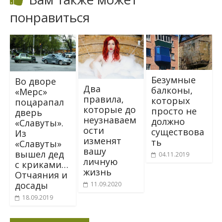
понравиться
Безумные
Во дворе
Два
балконы,
«Мерс»
правила,
которых
поцарапал
которые до
просто не
дверь
неузнаваем
должно
«Славуты».
ости
существова
Из
изменят
ть
«Славуты»
вашу
вышел дед
04.11.2019
личную
с криками…
жизнь
Отчаяния и
досады
11.09.2020
18.09.2019