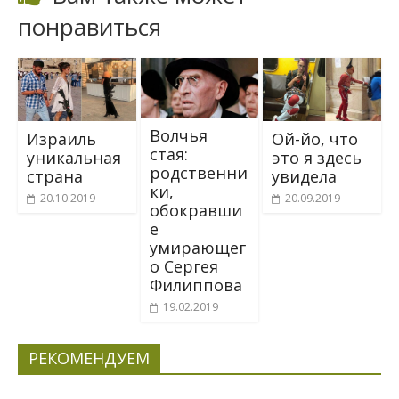
понравиться
Волчья
Израиль
Ой-йо, что
стая:
уникальная
это я здесь
родственни
страна
увидела
ки,
20.10.2019
20.09.2019
обокравши
е
умирающег
о Сергея
Филиппова
19.02.2019
РЕКОМЕНДУЕМ