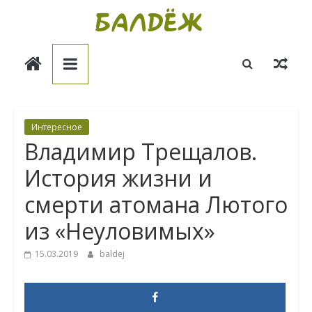
Skip
to
Балдёж
content
Информационные
статьи
Интересное
Владимир Трещалов.
История жизни и
смерти атомана Лютого
из «Неуловимых»
15.03.2019
baldej