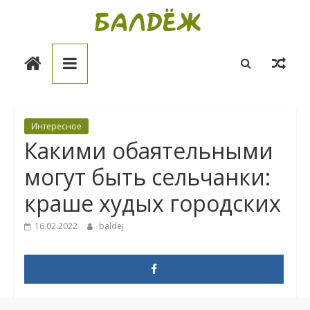
Skip
to
Балдёж
content
Информационные
статьи
Интересное
Какими обаятельными
могут быть сельчанки:
краше худых городских
16.02.2022
baldej