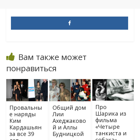
Вам также может
понравиться
Про
Провальны
Общий дом
Шарика из
е наряды
Лии
фильма
Ким
Ахеджаково
«Четыре
Кардашьян
й и Аллы
танкиста и
за все 39
Будницкой
собака»