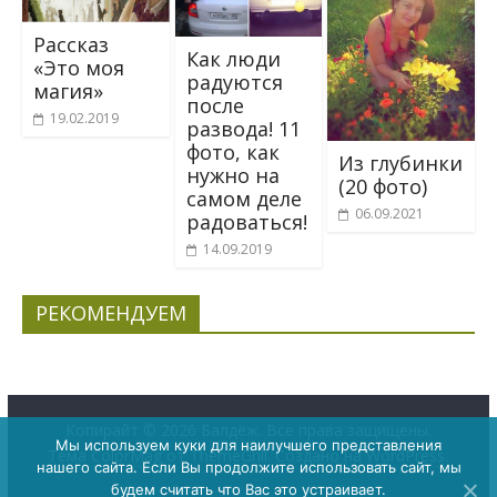
Рассказ
Как люди
«Это моя
радуются
магия»
после
19.02.2019
развода! 11
фото, как
Из глубинки
нужно на
(20 фото)
самом деле
06.09.2021
радоваться!
14.09.2019
РЕКОМЕНДУЕМ
Копирайт © 2026
Балдёж
. Все права защищены.
Мы используем куки для наилучшего представления
Тема
ColorMag
от ThemeGrill. Создано на
WordPress
.
нашего сайта. Если Вы продолжите использовать сайт, мы
будем считать что Вас это устраивает.