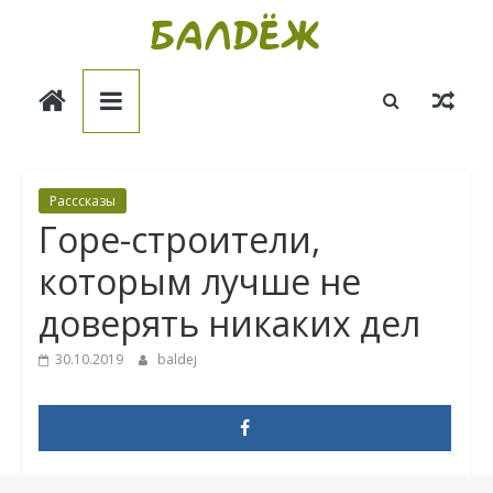
Skip
to
Балдёж
content
Информационные
статьи
Расссказы
Горе-строители,
которым лучше не
доверять никаких дел
30.10.2019
baldej