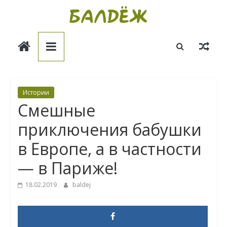
Skip
to
Балдёж
content
Информационные
статьи
Истории
Смешные
приключения бабушки
в Европе, а в частности
— в Париже!
18.02.2019
baldej