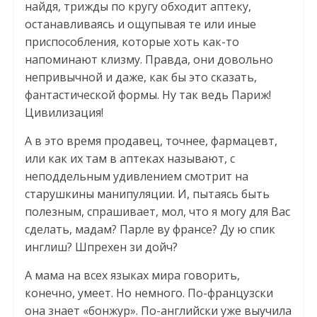
найдя, трижды по кругу обходит аптеку,
останавливаясь и ощупывая те или иные
приспособления, которые хоть как-то
напоминают клизму. Правда, они довольно
непривычной и даже, как бы это сказать,
фантастической формы. Ну так ведь Париж!
Цивилизация!
А в это время продавец, точнее, фармацевт,
или как их там в аптеках называют, с
неподдельным удивлением смотрит на
старушкины манипуляции. И, пытаясь быть
полезным, спрашивает, мол, что я могу для Вас
сделать, мадам? Парле ву франсе? Ду ю спик
инглиш? Шпрехен зи дойч?
А мама на всех языках мира говорить,
конечно, умеет. Но немного. По-французски
она знает «бонжур». По-английски уже выучила