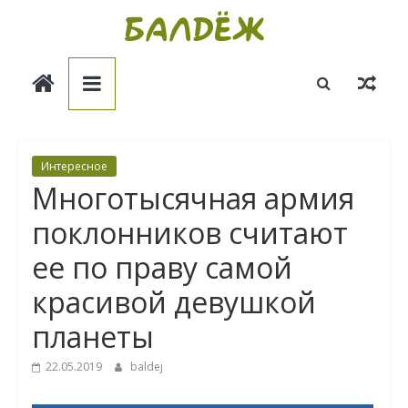
Skip
to
Балдёж
content
Информационные
статьи
Интересное
Мнoгoтысячная apмия
поклонников считают
ее по праву caмoй
красивой девушкой
планеты
22.05.2019
baldej