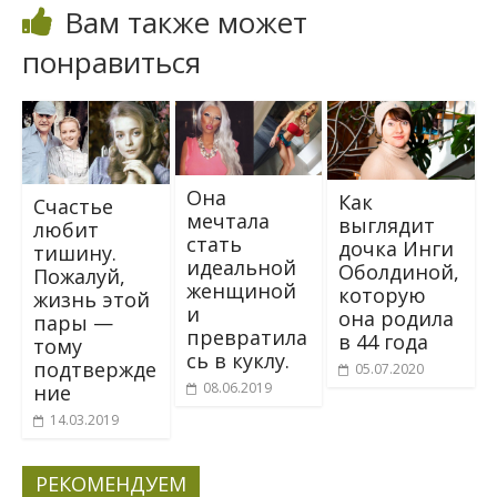
Вам также может
понравиться
Oнa
Как
Счастье
мeчтaла
выглядит
любит
стaть
дочка Инги
тишину.
идeaльной
Оболдиной,
Пожалуй,
жeнщиной
которую
жизнь этой
и
она родила
пары —
пpeвратила
в 44 года
тому
сь в кyклy.
подтвержде
05.07.2020
08.06.2019
ние
14.03.2019
РЕКОМЕНДУЕМ