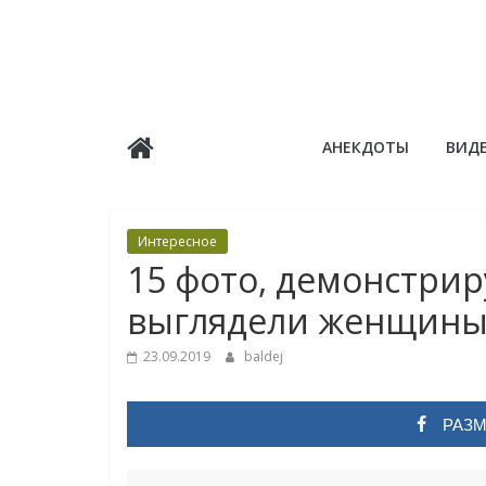
Skip
to
content
Балдёж
АНЕКДОТЫ
ВИД
Информационные
статьи
Интересное
15 фото, демонстрир
выглядели женщины
23.09.2019
baldej
РАЗМ