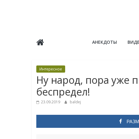
Skip
to
content
Балдёж
АНЕКДОТЫ
ВИД
Информационные
статьи
Интересное
Ну народ, пора уже 
беспредел!
23.09.2019
baldej
РАЗМ