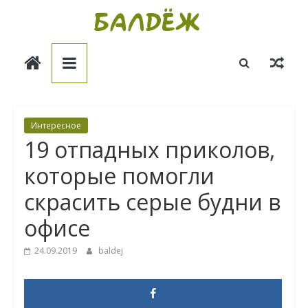
Skip
to
Балдёж
content
Информационные
статьи
Интересное
19 отпадных приколов,
которые помогли
скрасить серые будни в
офисе
24.09.2019
baldej