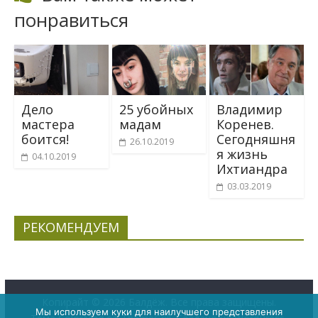
понравиться
Владимир
Дело
25 убойных
Коренев.
мастера
мадам
Сегодняшня
боится!
26.10.2019
я жизнь
04.10.2019
Ихтиандра
03.03.2019
РЕКОМЕНДУЕМ
Копирайт © 2026
Балдёж
. Все права защищены.
Мы используем куки для наилучшего представления