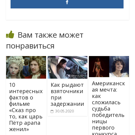
Вам также может
понравиться
Американск
Как рыдают
10
ая мечта:
взяточники
интересных
как
при
фактов о
сложилась
задержании
фильме
судьба
«Сказ про
30.05.2020
победитель
то, как царь
ницы
Пётр арапа
первого
женил»
конкурса