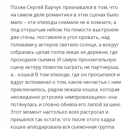
Позже Сергей Варчук признавался в том, что
на самом деле романтики в этих сценах было
мало – эти эпизоды снимали не в комнате, а
под открытым небом. На помосте выстроили
две стены, поставили в угол кровать, над
головами у актеров светило солнце, а вокруг
собралась целая толпа зевак из деревни, где
проходили съемки. И самую пронзительную
сцену актеру помогла сыграть не партнерша,
а… кошка! В том эпизоде, где он просыпался и
вдруг вспоминал о том, какое несчастье с ним
приключилось, рядом лежала кошка, которая
неожиданно устроила «импровизацию»: она
потянулась и словно обняла его лапой за шею.
Этот момент настолько всех растрогал и
пришелся так кстати, что после этого кадра
кошке аплодировала вся съемочная группа.