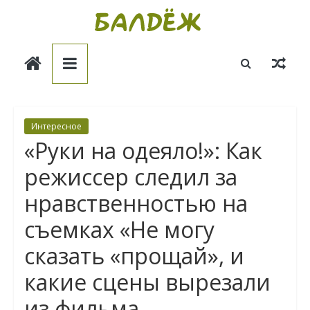
Skip
to
Балдёж
content
Информационные
статьи
Интересное
«Руки на одеяло!»: Как
режиссер следил за
нравственностью на
съемках «Не могу
сказать «прощай», и
какие сцены вырезали
из фильма