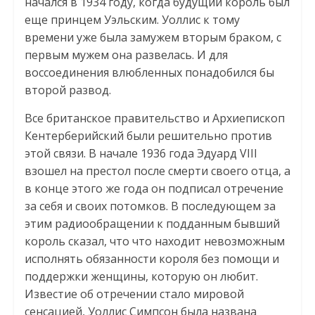
начался в 1934 году, когда будущий король был
еще принцем Уэльским. Уоллис к тому
времени уже была замужем вторым браком, с
первым мужем она развелась. И для
воссоединения влюбленных понадобился бы
второй развод.
Все британское правительство и Архиепископ
Кентерберийский были решительно против
этой связи. В начале 1936 года Эдуард VIII
взошел на престол после смерти своего отца, а
в конце этого же года он подписал отречение
за себя и своих потомков. В последующем за
этим радиообращении к подданным бывший
король сказал, что что находит невозможным
исполнять обязанности короля без помощи и
поддержки женщины, которую он любит.
Известие об отречении стало мировой
сенсацией, Уоллис Симпсон была названа