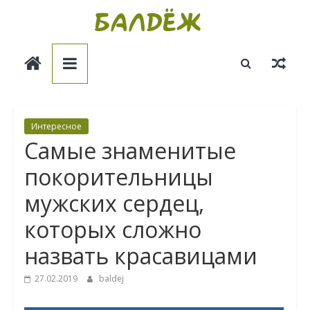
Skip
to
Балдёж
content
Информационные
статьи
Интересное
Самые знаменитые
покорительницы
мужских сердец,
которых сложно
назвать красавицами
27.02.2019
baldej