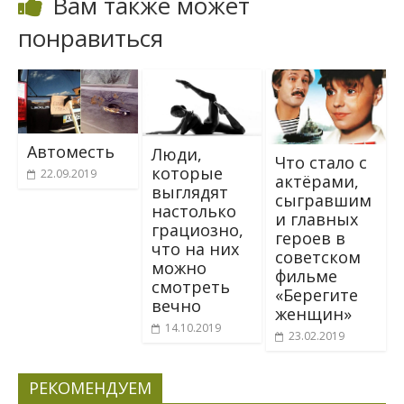
Вам также может
понравиться
Автоместь
Люди,
Что стало с
которые
22.09.2019
актёрами,
выглядят
сыгравшим
настолько
и главных
грациозно,
героев в
что на них
советском
можно
фильме
смотреть
«Берегите
вечно
женщин»
14.10.2019
23.02.2019
РЕКОМЕНДУЕМ