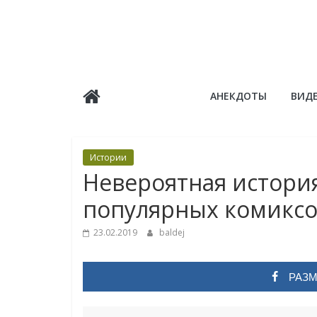
Skip
to
content
Балдёж
АНЕКДОТЫ
ВИД
Информационные
статьи
Истории
Невероятная истори
популярных комиксов
23.02.2019
baldej
РАЗМ