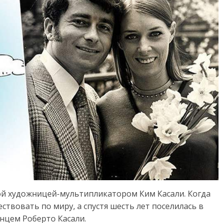
ой художницей-мультипликатором Ким Касали. Когда
ствовать по миру, а спустя шесть лет поселилась в
нцем Роберто Касали.